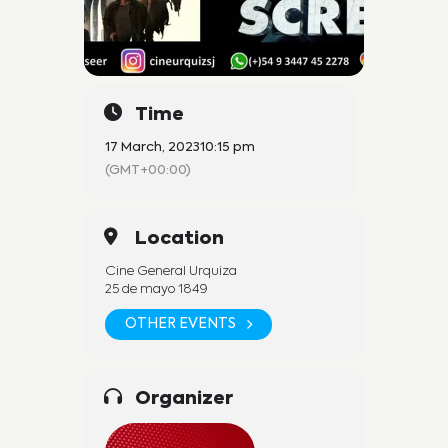
Time
17 March, 2023
10:15 pm
(GMT+00:00)
Location
Cine General Urquiza
25 de mayo 1849
OTHER EVENTS
Organizer