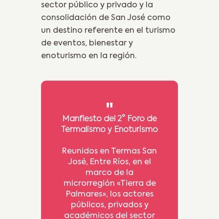
sector público y privado y la
consolidación de San José como
un destino referente en el turismo
de eventos, bienestar y
enoturismo en la región.
Manfiesto del 2° Foro de
Termalismo y Enoturismo
Reunidos en Termas San
José, Entre Ríos, en el
marco de la
microrregión «Tierra de
Palmares», los actores
públicos, privados y
académicos del sector