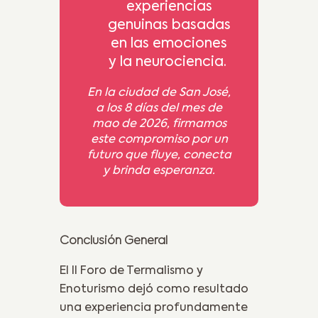
experiencias
genuinas basadas
en las emociones
y la neurociencia.
En la ciudad de San José,
a los 8 días del mes de
mao de 2026, firmamos
este compromiso por un
futuro que fluye, conecta
y brinda esperanza.
Conclusión General
El II Foro de Termalismo y
Enoturismo dejó como resultado
una experiencia profundamente