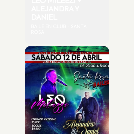
LEO MILEEZI +
ALEJANDRA Y
DANIEL
BAILE EN CLUB - SANTA
ROSA