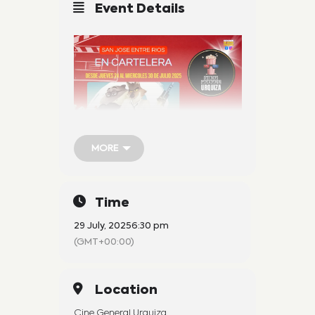
Event Details
MORE
MORE
Time
29 July, 2025
6:30 pm
(GMT+00:00)
Venta exclusivamente en
Location
boletería
Cine General Urquiza