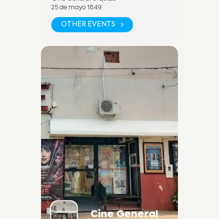
25 de mayo 1849
SEGUINOS EN REDES SOCIALES
OTHER EVENTS
Fan Page:
https://www.facebook.com/cineu
rquizadesanjose
Instagram:
https://www.instagram.com/cineu
rquizasj/
POR MAS INFORMACION
+54 9 (3447) 45 2278 (WhatsApp)
Cine y Teatro Urquiza. Dirección:
25 de mayo 1849, Villa San José,
Cine General