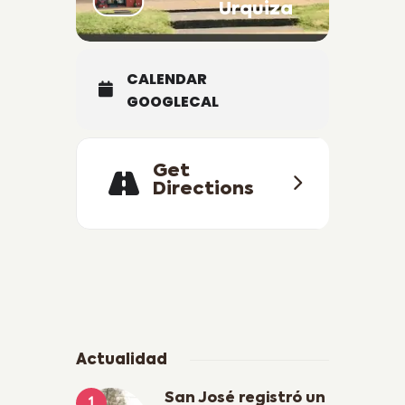
Entre Ríos.
Urquiza
///Cartelera y precios sujetos a
modificación sin previo aviso///
CALENDAR
GOOGLECAL
Get
Directions
Actualidad
San José registró un