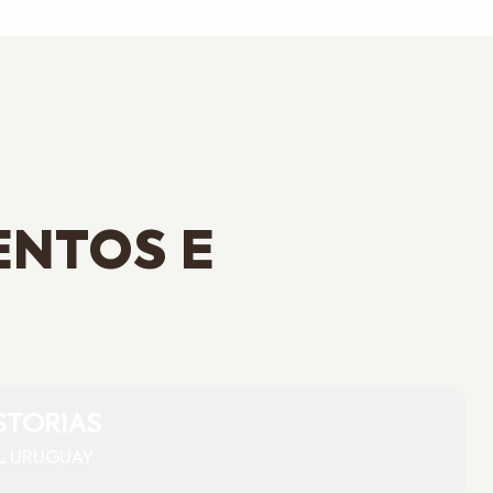
ENTOS E
STORIAS
L URUGUAY