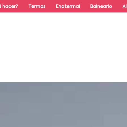
 hacer?
Termas
Enotermal
Balneario
A