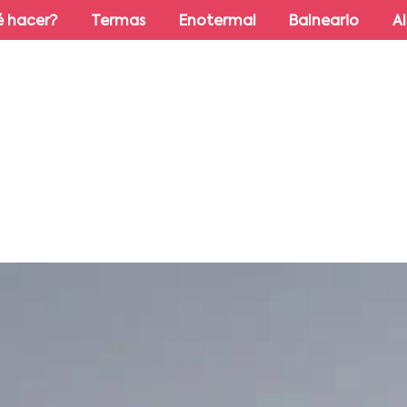
 hacer?
Termas
Enotermal
Balneario
A