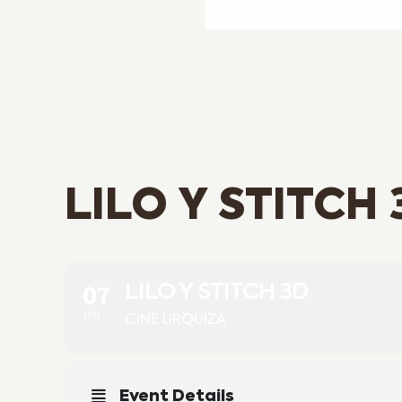
LILO Y STITCH 
07
LILO Y STITCH 3D
JUN
CINE URQUIZA
Event Details