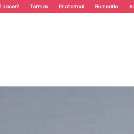
 hacer?
Termas
Enotermal
Balneario
A