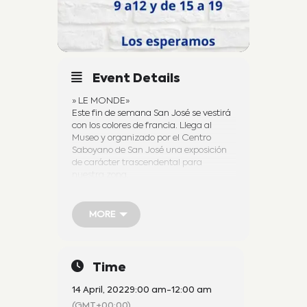
Event Details
» LE MONDE»
Este fin de semana San José se vestirá
con los colores de francia. Llega al
Museo y organizado por el Centro
Saboyano de San José una exposición
de carácter trascendental para
nuestra zona.
Se trata de una treintena de
encuadernaciones que contienen la
colección de diarios : » Le Monde» y » Le
MORE
Monde Diplomatique». La misma
pertenece al Sr. Alejandro Masseilot y
MORE
recorre toda la costa del rio Uruguay .
En esta oportunidad el Centro
Time
Saboyano es la institución elegida
quien junto al Museo ponen a
14 April, 2022
9:00 am
-
12:00 am
disposición a partir del jueves 14 y
(GMT+00:00)