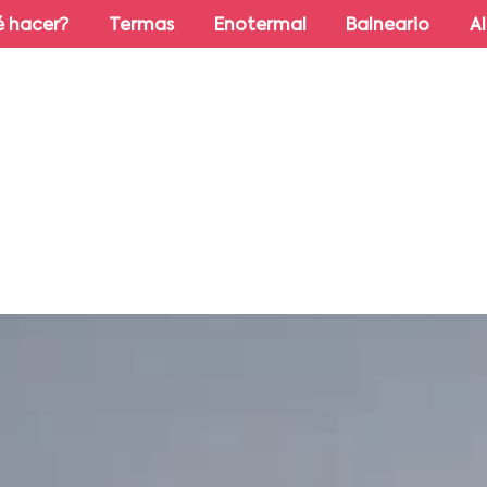
 hacer?
Termas
Enotermal
Balneario
A