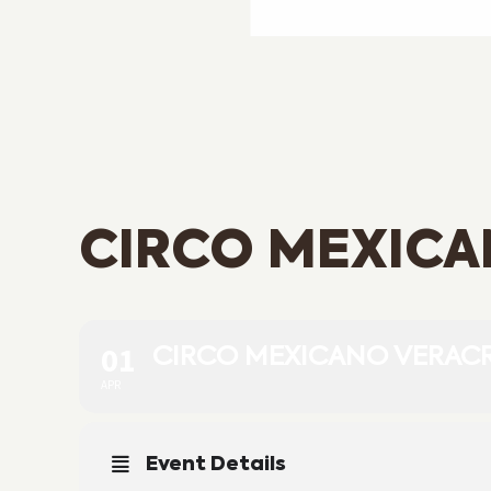
CIRCO MEXIC
01
CIRCO MEXICANO VERAC
APR
Event Details