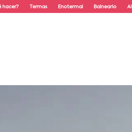
 hacer?
Termas
Enotermal
Balneario
A