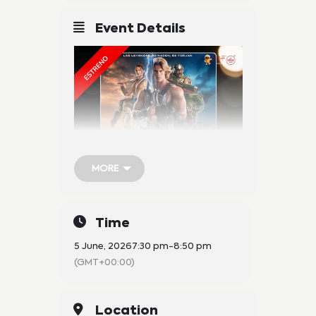
Event Details
MORE
MORE
Time
5 June, 2026
7:30 pm
-
8:50 pm
(GMT+00:00)
Venta exclusivamente en
boletería.
Location