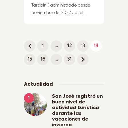
Tarabini”, administrado desde
noviembre del 2022 por el…
<
1
…
12
13
14
15
16
>
…
31
Actualidad
San José registró un
buen nivel de
actividad turística
durante las
vacaciones de
invierno