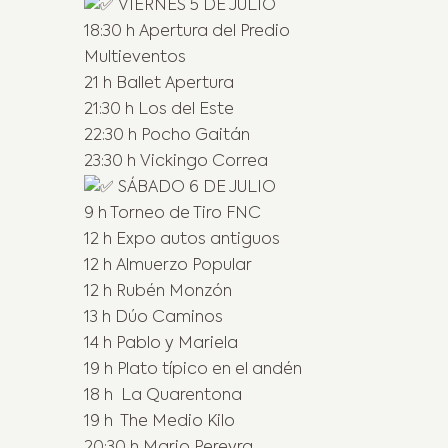
VIERNES 5 DE JULIO
18:30 h Apertura del Predio
Multieventos
21 h Ballet Apertura
21:30 h Los del Este
22:30 h Pocho Gaitán
23:30 h Vickingo Correa
SÁBADO 6 DE JULIO
9 h Torneo de Tiro FNC
12 h Expo autos antiguos
12 h Almuerzo Popular
12 h Rubén Monzón
13 h Dúo Caminos
14 h Pablo y Mariela
19 h Plato típico en el andén
18 h La Quarentona
19 h The Medio Kilo
20:30 h Mario Pereyra