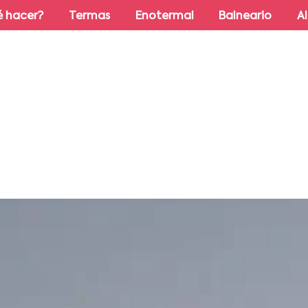
 hacer?
Termas
Enotermal
Balneario
A