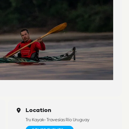
Location
Tru Kayak- Travesías Río Uruguay