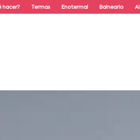
 hacer?
Termas
Enotermal
Balneario
A