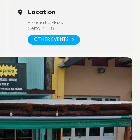
Location
Pizzería La Plaza
Cettour 2133
OTHER EVENTS