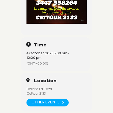
Time
4 October, 2025
8:00 pm
-
10:00 pm
(GMT+00:00)
Location
Pizzería La Plaza
Cettour 2133
OTHER EVENTS