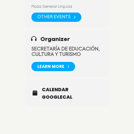
fundamental a la hora de recomendar
Plaza General Urquiza
los lugares para visitar cuando se
relaciona con el turista.
OTHER EVENTS
Habrá stands de atracciones turísticas,
degustaciones, gastronomía y Música
en vivo
Organizer
SECRETARÍA DE EDUCACIÓN,
CULTURA Y TURISMO
LEARN MORE
CALENDAR
GOOGLECAL