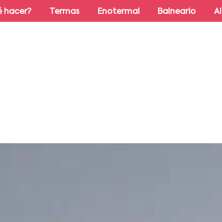
 hacer?
Termas
Enotermal
Balneario
A