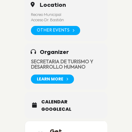
Y para los que les gusta el juego de
Location
cartas, el Torneo de Truco
Recreo Municipal
Te esperamos con toda la buena onda
Acceso Dr. Bastián
para que disfrutes con la familia y
amigos.
OTHER EVENTS
sábado 24 febrero
21:
Organizer
SECRETARIA DE TURISMO Y
DESARROLLO HUMANO
LEARN MORE
CALENDAR
GOOGLECAL