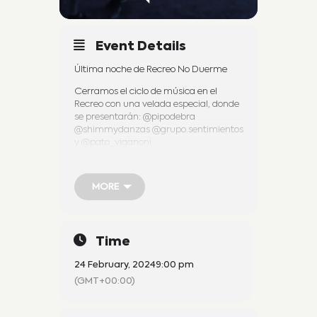
Event Details
Última noche de Recreo No Duerme
Cerramos el ciclo de música en el
Recreo con una velada especial, donde
se presentarán: @pipodebra
@shimmydanzas @grupo.sentimientos
y @pato_viganoni
También contaremos con la exposición
de motos antiguas de @amca_vm
MORE
Recorda que tenemos un patio
gastronómico increíble, con sabores
MORE
únicos.
Time
El infaltable recorrido por la Feria de
Emprendedores Regionales con
24 February, 2024
9:00 pm
plantas, juguetes, tejidos, vestimentas,
(GMT+00:00)
accesorios, utensilios de cocina y
mucho