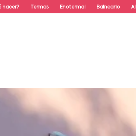
 hacer?
Termas
Enotermal
Balneario
A