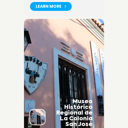
LEARN MORE
Museo
Histórico
Regional de
La Colonia
San José