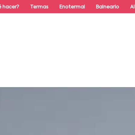
 hacer?
Termas
Enotermal
Balneario
A