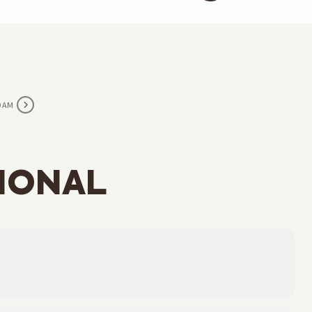
0 AM
IONAL