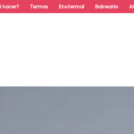
 hacer?
Termas
Enotermal
Balneario
A