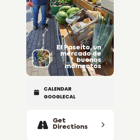
El Paseito, un
mercado de
buenos
momentos
CALENDAR
GOOGLECAL
Get
Directions