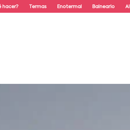
 hacer?
Termas
Enotermal
Balneario
A