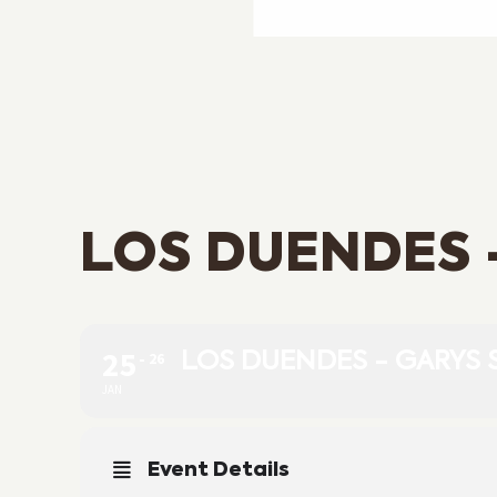
LOS DUENDES 
25
26
LOS DUENDES - GARYS
JAN
Event Details