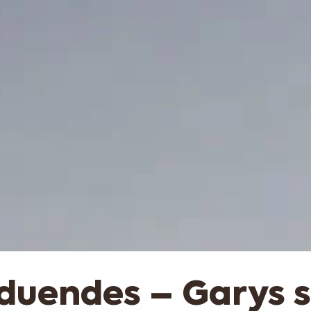
 duendes – Garys 