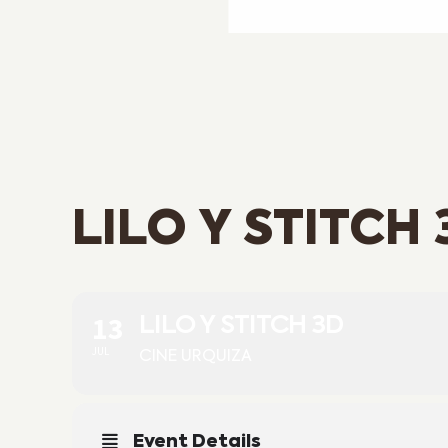
LILO Y STITCH 
13
LILO Y STITCH 3D
JUL
CINE URQUIZA
Event Details