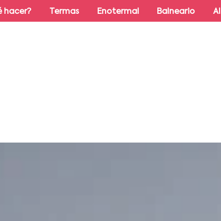
 hacer?
Termas
Enotermal
Balneario
A