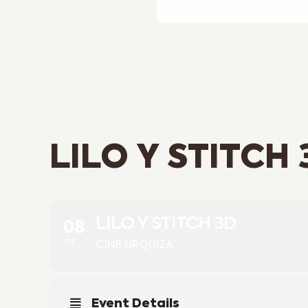
LILO Y STITCH 
08
LILO Y STITCH 3D
JUL
CINE URQUIZA
Event Details