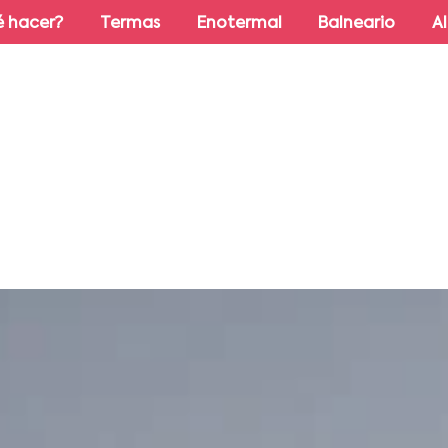
 hacer?
Termas
Enotermal
Balneario
A