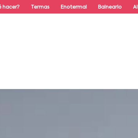
 hacer?
Termas
Enotermal
Balneario
A