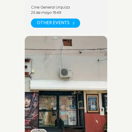
Cine General Urquiza
25 de mayo 1849
SEGUINOS EN REDES SOCIALES
OTHER EVENTS
Fan Page:
https://www.facebook.com/cineu
rquizadesanjose
Instagram:
https://www.instagram.com/cineu
rquizasj/
POR MAS INFORMACION
+54 9 (3447) 45 2278 (WhatsApp)
Cine y Teatro Urquiza. Dirección:
25 de mayo 1849, Villa San José,