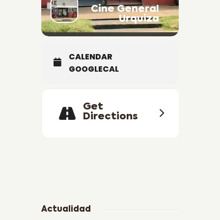
Cine General
Entre Ríos.
Urquiza
///Cartelera y precios sujetos a
modificación sin previo aviso///
CALENDAR
GOOGLECAL
Get
Directions
Actualidad