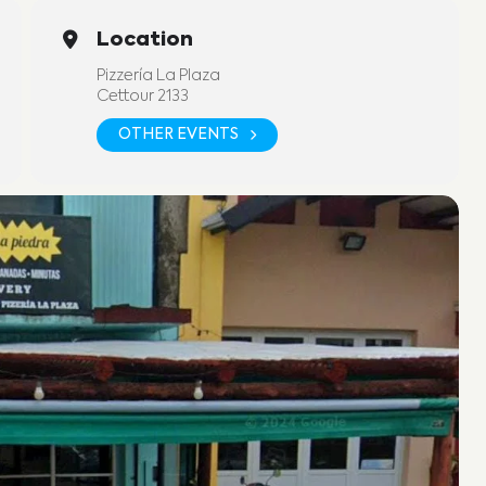
Location
Pizzería La Plaza
Cettour 2133
OTHER EVENTS