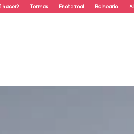
 hacer?
Termas
Enotermal
Balneario
A