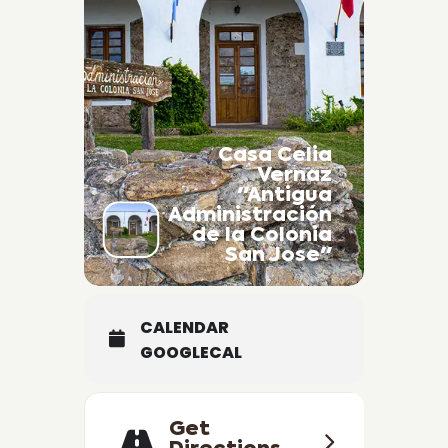
Casa Celia
Vernaz
"Antigua
Administración
de la Colonia
San Jose"
CALENDAR
GOOGLECAL
Get