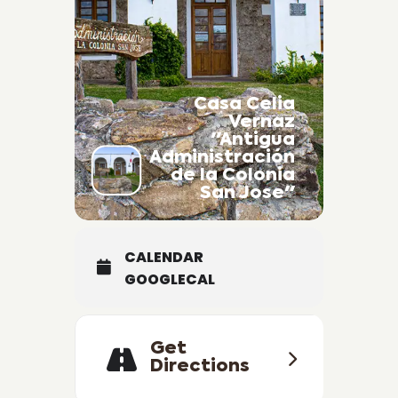
Casa Celia
Vernaz
"Antigua
Administración
de la Colonia
San Jose"
CALENDAR
GOOGLECAL
Get
Directions