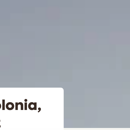
lonia,
z