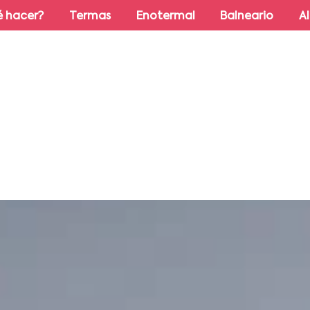
 hacer?
Termas
Enotermal
Balneario
A