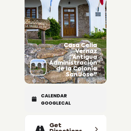
Casa Celia
Vernaz
"Antigua
Administración
de la Colonia
San Jose"
CALENDAR
GOOGLECAL
Get