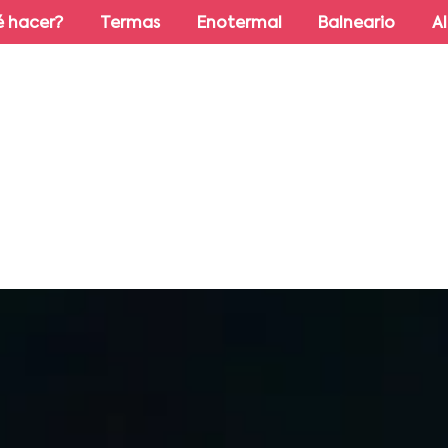
 hacer?
Termas
Enotermal
Balneario
A