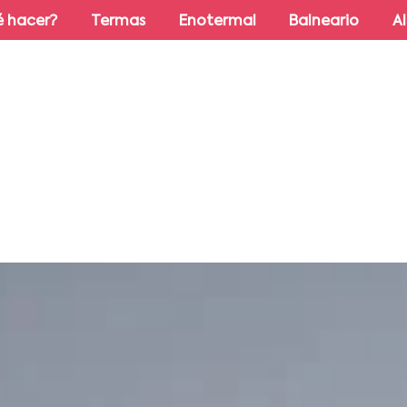
 hacer?
Termas
Enotermal
Balneario
A