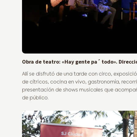
Obra de teatro: «Hay gente pa´ todo». Direcció
Allí se disfrutó de una tarde con circo, exposi
de cítricos, cocina en vivo, gastronomía, recor
presentación de shows musicales que acompañar
de público.