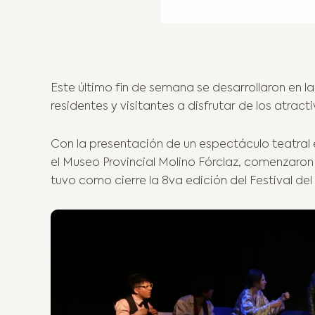
Este último fin de semana se desarrollaron en 
residentes y visitantes a disfrutar de los atrac
Con la presentación de un espectáculo teatral 
el Museo Provincial Molino Fórclaz, comenzaron
tuvo como cierre la 8va edición del Festival de