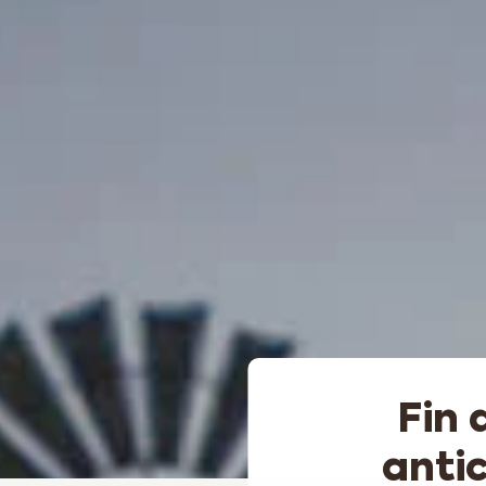
Fin 
anti