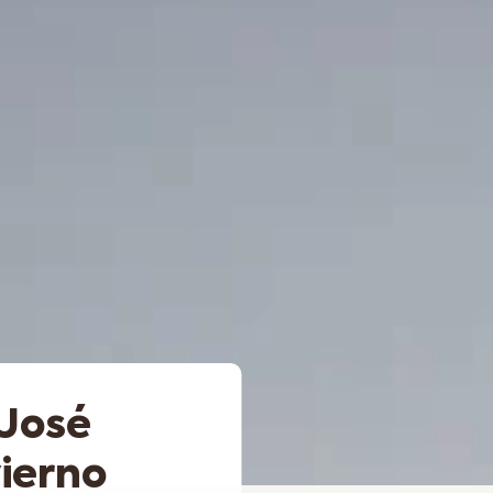
 José
ierno