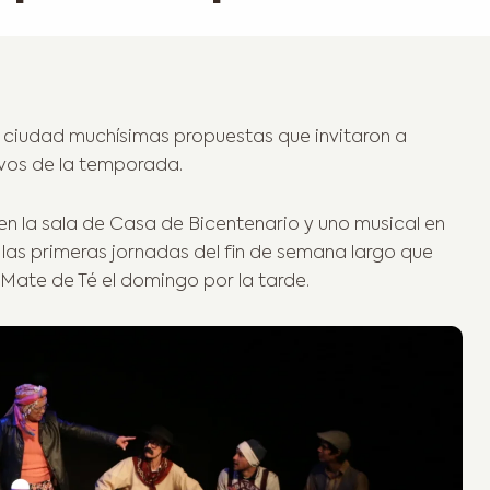
la ciudad muchísimas propuestas que invitaron a
tivos de la temporada.
en la sala de Casa de Bicentenario y uno musical en
 las primeras jornadas del fin de semana largo que
l Mate de Té el domingo por la tarde.