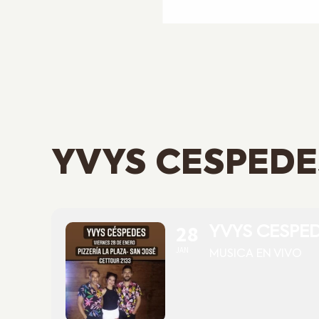
YVYS CESPEDE
28
YVYS CESPE
JAN
MUSICA EN VIVO