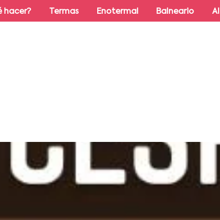
 hacer?
Termas
Enotermal
Balneario
A