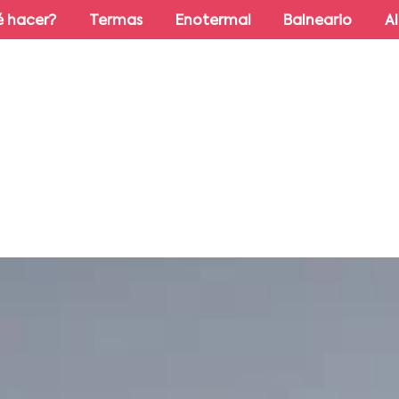
 hacer?
Termas
Enotermal
Balneario
A