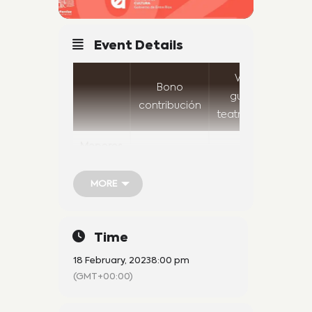
Event Details
Visitas
V
Bono
guiadas
g
contribución
teatralizadas
no
Menores
de 10
Gratis
$200
años
MORE
MORE
Mayores
$300
$1500
Time
Locales
$100*
$800
18 February, 2023
8:00 pm
(GMT+00:00)