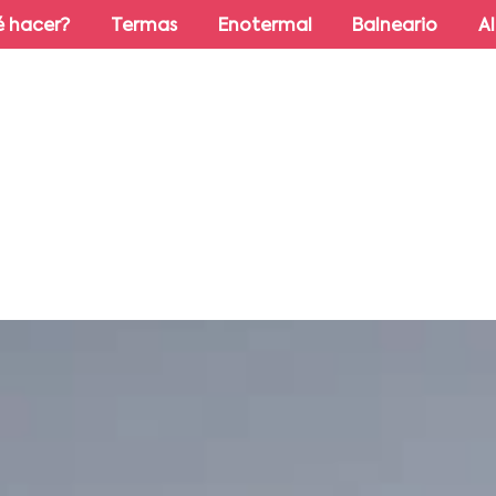
 hacer?
Termas
Enotermal
Balneario
A