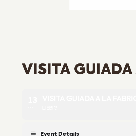
VISITA GUIADA
13
VISITA GUIADA A LA FÁBRI
JUL
LIEBIG
Event Details