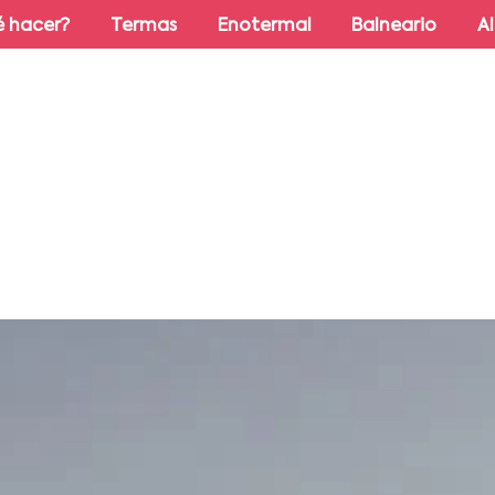
 hacer?
Termas
Enotermal
Balneario
A