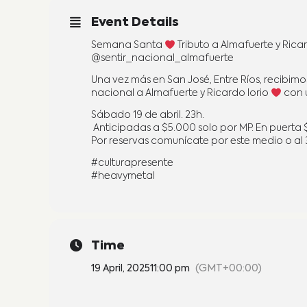
Event Details
Semana Santa
‍ Tributo a Almafuerte y Ric
@sentir_nacional_almafuerte
Una vez más en San José, Entre Ríos, recibimo
nacional a Almafuerte y Ricardo Iorio
‍ con
Sábado 19 de abril. 23h.
️ Anticipadas a $5.000 solo por MP. En puerta
Por reservas comunícate por este medio o al 
#culturapresente
#heavymetal
Time
19 April, 2025
11:00 pm
(GMT+00:00)