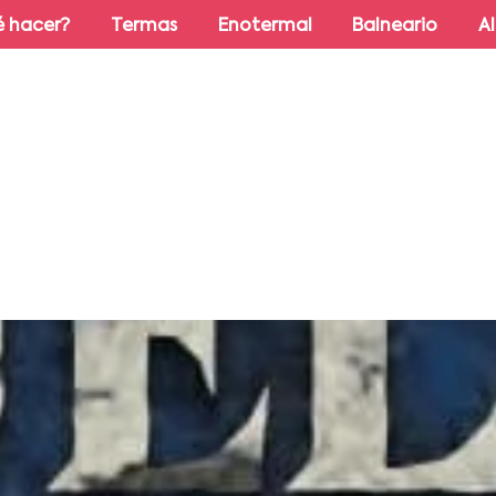
 hacer?
Termas
Enotermal
Balneario
A