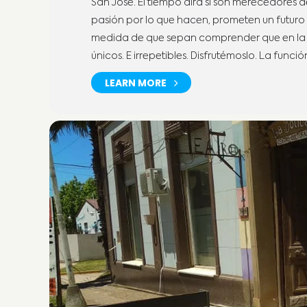
San José. El tiempo dirá si son merecedores d
pasión por lo que hacen, prometen un futuro d
medida de que sepan comprender que en la c
únicos. E irrepetibles. Disfrutémoslo. La fun
LEARN MORE