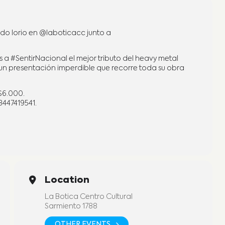
ardo Iorio en @laboticacc junto a
s a #SentirNacional el mejor tributo del heavy metal
 un presentación imperdible que recorre toda su obra
 $6.000.
3447419541.
Location
La Botica Centro Cultural
Sarmiento 1788
OTHER EVENTS