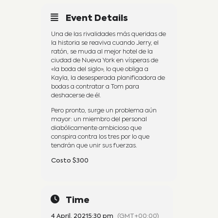
Event Details
Una de las rivalidades más queridas de
la historia se reaviva cuando Jerry, el
ratón, se muda al mejor hotel de la
ciudad de Nueva York en vísperas de
«la boda del siglo», lo que obliga a
Kayla, la desesperada planificadora de
bodas a contratar a Tom para
deshacerse de él.
Pero pronto, surge un problema aún
mayor: un miembro del personal
diabólicamente ambicioso que
conspira contra los tres por lo que
tendrán que unir sus fuerzas.
Costo $300
Time
4 April, 2021
5:30 pm
(GMT+00:00)