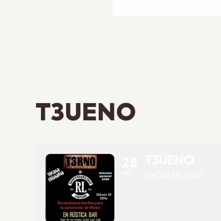
T3UENO
28
T3UENO
MAY
SHOW EN VIVO