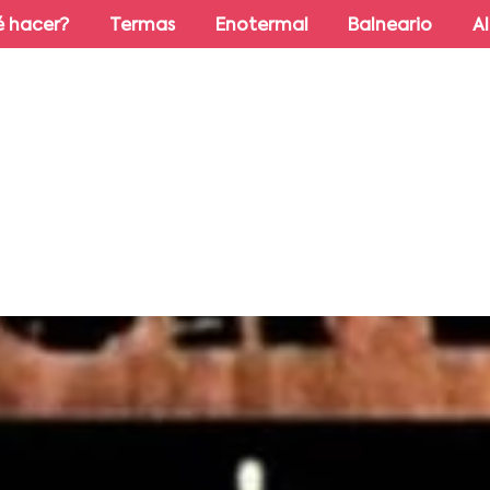
 hacer?
Termas
Enotermal
Balneario
A