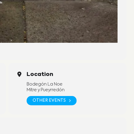
Location
Bodegón La Noe
Mitre y Pueyrredón
OTHER EVENTS