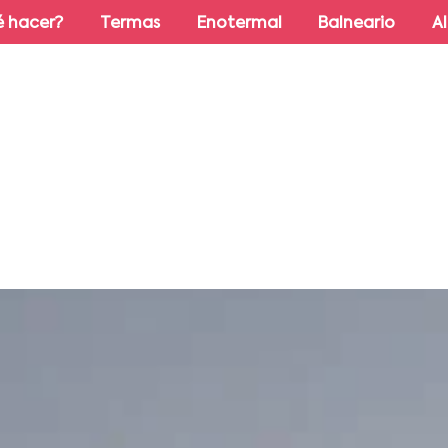
 hacer?
Termas
Enotermal
Balneario
A