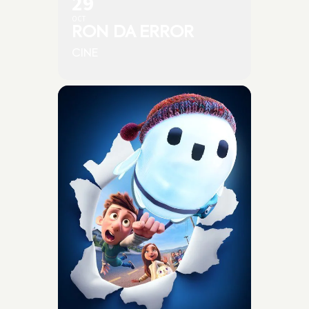
29
OCT
RON DA ERROR
CINE