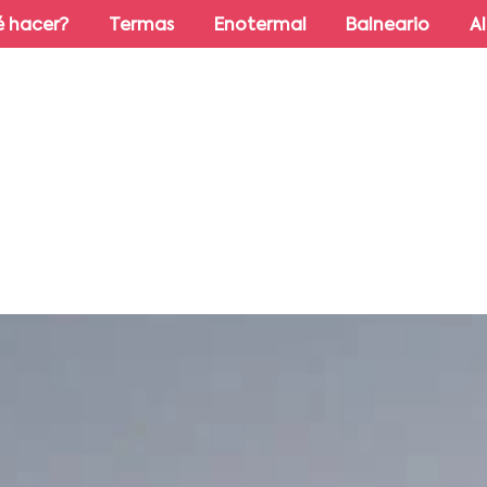
 hacer?
Termas
Enotermal
Balneario
A