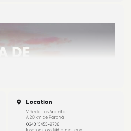
Location
Viñedo Los Aromitos
A 20 km de Paraná
0343 15455-9736
losaromitossrl@hotmail.com