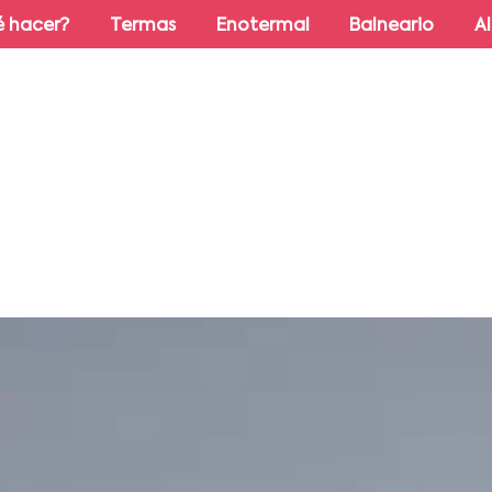
 hacer?
Termas
Enotermal
Balneario
A