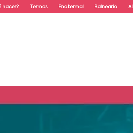
 hacer?
Termas
Enotermal
Balneario
A