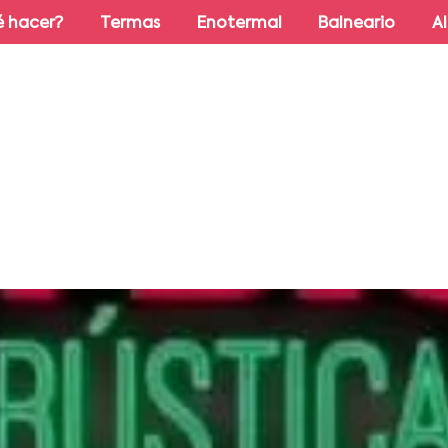
 hacer?
Termas
Enotermal
Balneario
A